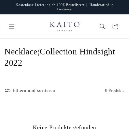
Direkt
Kostenlose Lieferung ab 100€ Bestellwert │ Handcrafted in
zum
Germany
Inhalt
Warenkorb
K
Necklace;Collection Hindsight
a
2022
t
e
Filtern und sortieren
0 Produkte
g
o
r
Keine Produkte gefunden